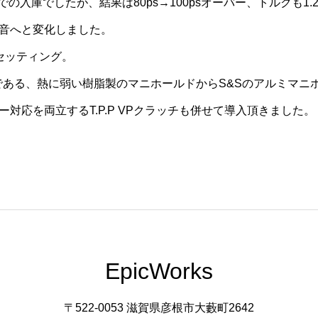
の入庫でしたが、結果は80ps→100psオーバー、トルクも1.2
音へと変化しました。
セッティング。
である、熱に弱い樹脂製のマニホールドからS&Sのアルミマニ
対応を両立するT.P.P VPクラッチも併せて導入頂きました。
EpicWorks
〒522-0053 滋賀県彦根市大藪町2642