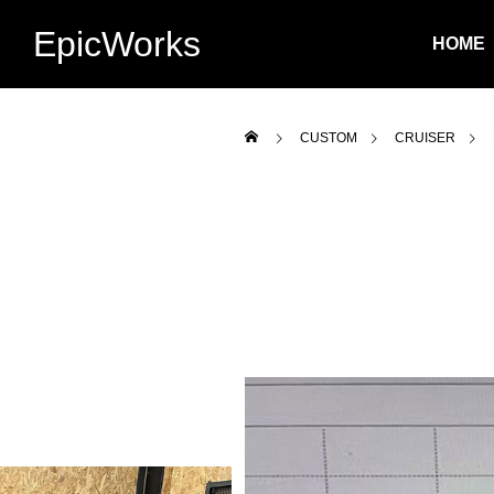
EpicWorks
HOME
CUSTOM
CRUISER
ALL
TOURING