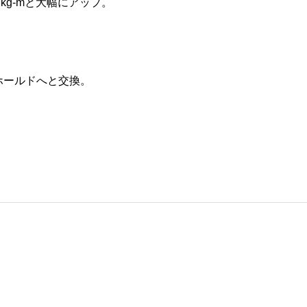
kg-mと大幅にアップ。
ホールドへと交換。